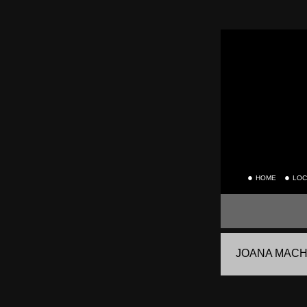
●
●
HOME
LOC
JOANA MAC