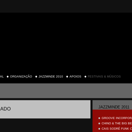
●
●
●
●
AL
ORGANIZAÇÃO
JAZZMINDE 2010
APOIOS
FESTIVAIS & MÚSICOS
jazz.m
JAZZMINDE 2011
HADO
●
GROOVE INCORPOR
●
CHINO & THE BIG BE
●
CAIS SODRÉ FUNK 