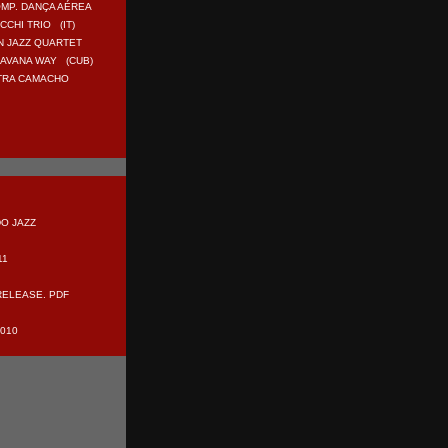
MP. DANÇA AÉREA
CCHI TRIO (IT)
N JAZZ QUARTET
HAVANA WAY (CUB)
ETRA CAMACHO
DO JAZZ
11
RELEASE
. PDF
010